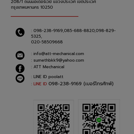
208/1 ถนนมอเตอร์เวย์ แขวงประเวศ เขตประเวศ
กรุงเทพมหานคร 10250
: 098-238-9169,
085-688-8820
,
098-829-
5325,
020-58509668
:
info@att-mechanical.com
: sumethbkk9@yahoo.com
:
ATT Mechanical
:
LINE ID poolatt
098-238-9169 (เบอร์โทรศัทพ์)
:
LINE ID