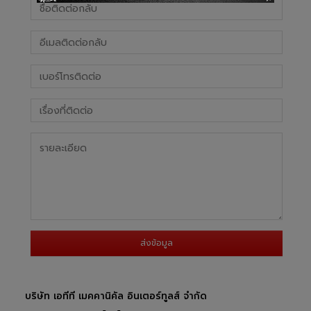
ส่งข้อมูล
บริษัท เอทีที เมคคานิคัล อินเตอร์ทูลส์ จํากัด