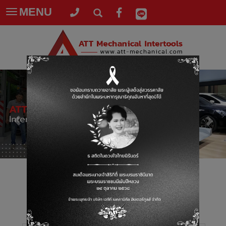
MENU
Toggle
navigation
ติดต่อเรา