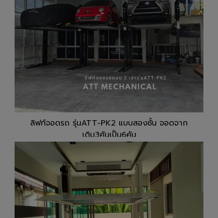
ลิฟท์จอดรถ รุ่นATT-PK2 แบบสองชั้น จอดจาก
เดิม3คันเป็น6คัน