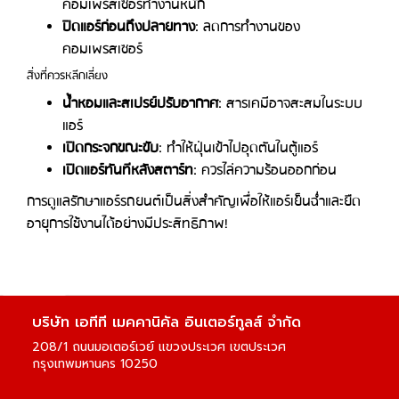
คอมเพรสเซอร์ทำงานหนัก
ปิดแอร์ก่อนถึงปลายทาง
: ลดการทำงานของ
คอมเพรสเซอร์
สิ่งที่ควรหลีกเลี่ยง
น้ำหอมและสเปรย์ปรับอากาศ
: สารเคมีอาจสะสมในระบบ
แอร์
เปิดกระจกขณะขับ
: ทำให้ฝุ่นเข้าไปอุดตันในตู้แอร์
เปิดแอร์ทันทีหลังสตาร์ท
: ควรไล่ความร้อนออกก่อน
การดูแลรักษาแอร์รถยนต์เป็นสิ่งสำคัญเพื่อให้แอร์เย็นฉ่ำและยืด
อายุการใช้งานได้อย่างมีประสิทธิภาพ!
บริษัท เอทีที เมคคานิคัล อินเตอร์ทูลส์ จํากัด
208/1 ถนนมอเตอร์เวย์
แขวงประเวศ เขตประเวศ
กรุงเทพมหานคร 10250