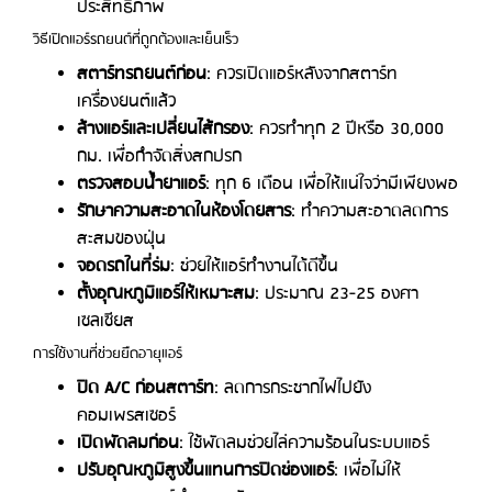
ประสิทธิภาพ
วิธีเปิดแอร์รถยนต์ที่ถูกต้องและเย็นเร็ว
สตาร์ทรถยนต์ก่อน
: ควรเปิดแอร์หลังจากสตาร์ท
เครื่องยนต์แล้ว
ล้างแอร์และเปลี่ยนไส้กรอง
: ควรทำทุก 2 ปีหรือ 30,000
กม. เพื่อกำจัดสิ่งสกปรก
ตรวจสอบน้ำยาแอร์
: ทุก 6 เดือน เพื่อให้แน่ใจว่ามีเพียงพอ
รักษาความสะอาดในห้องโดยสาร
: ทำความสะอาดลดการ
สะสมของฝุ่น
จอดรถในที่ร่ม
: ช่วยให้แอร์ทำงานได้ดีขึ้น
ตั้งอุณหภูมิแอร์ให้เหมาะสม
: ประมาณ 23-25 องศา
เซลเซียส
การใช้งานที่ช่วยยืดอายุแอร์
ปิด A/C ก่อนสตาร์ท
: ลดการกระชากไฟไปยัง
คอมเพรสเซอร์
เปิดพัดลมก่อน
: ใช้พัดลมช่วยไล่ความร้อนในระบบแอร์
ปรับอุณหภูมิสูงขึ้นแทนการปิดช่องแอร์
: เพื่อไม่ให้