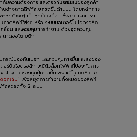
้ากับความต้องการ และตรงกับรสนิยมของลูกค้า
นล่างถาดลิฟท์จะยกรถขึ้นด้านบน โดยหลักการ
otor Gear) เป็นชุดขับเคลื่อน ซึ่งสามารถเบรก
นถาดลิฟท์ใส่รถ หรือ ระบบมอเตอร์ปั๊มไฮดรอลิก
เคลื่อน และควบคุมการทำงาน ด้วยชุดควบคุม
อกถาดออโตเมติก
ุปกรณ์ป้องกันเบรก และควบคุมการขึ้นและลงของ
อร์ปั้มไฮดรอลิก จะมีตัวล็อกไฟฟ้าที่ป้องกันการ
4 จุด กล่องชุดปุ่มกดขึ้น-ลงจะมีปุ่มกดสีแดง
ุดฉุกเฉิน”
เพื่อหยุดการทำงานทั้งหมดของลิฟท์
ิฟท์จอดรถทั้ง 2 ระบบ