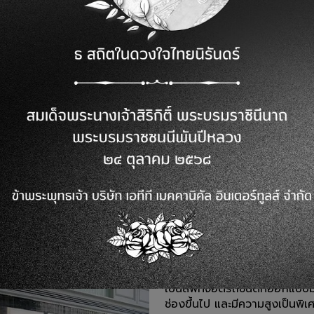
ลิฟท์จอดรถ 4 เสา Made in Thailand
ลิฟท์จอดรถ 4 เสา 
เป็นลิฟท์จอดรถชนิดที่ออกแบบม
ช่องขึ้นไป และมีความสูงเป็นพิ