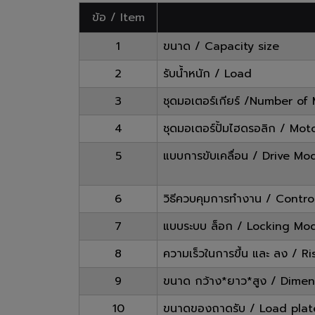
ข้อ / Item
1
ขนาด / Capacity size
2
รับน้ำหนัก / Load
3
ชุดมอเตอร์เกียร์ /Number of
4
ชุดมอเตอร์ปั้มไฮดรอลิก / Mo
5
แบบการขับเคลื่อน / Drive Mo
6
วิธีควบคุมการทำงาน / Contr
7
แบบระบบ ล็อก / Locking Mo
8
ความเร็วในการขึ้น และ ลง / Ri
9
ขนาด กว้าง*ยาว*สูง / Dime
10
ขนาดของถาดรับ / Load plat