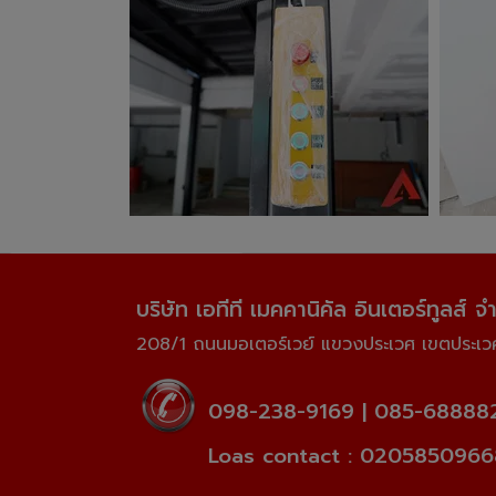
บริษัท เอทีที เมคคานิคัล อินเตอร์ทูลส์ จํ
208/1 ถนนมอเตอร์เวย์
แขวงประเวศ เขตประเ
098-238-9169
|
085-68888
Loas contact :
0205850966