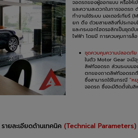
จอดรถของผู้ออกแบบ หรือให้เข
และความสะดวกในการจอดรถ ด้า
ทำงานใช้ระบบ มอเตอร์เกียร์ (M
ยก ดึง ด้วยสายสลิงที่ประกอบใ
และกระบอกไฮดรอลิกเป็นชุดขับ
ไฟฟ้า โดยมี การควบคุมการล็
ชุดควบคุมความปลอดภัย
ในตัว Motor Gear จะมีอ
ลิฟท์จอดรถ ส่วนระบบมอเต
ตกของถาดลิฟท์จอดรถถึง 
ซึ่งสามารถใช้ในกรณี
“หย
จอดรถ ซึ่งจะมีติดตั้งในล
รายละเอียดด้านเทคนิค
(Technical Parameters)