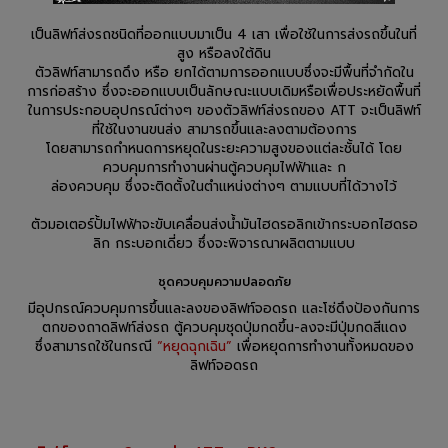
เป็นลิฟท์ส่งรถชนิดที่ออกแบบมาเป็น 4 เสา เพื่อใช้ในการส่งรถขึ้นในที่
สูง หรือลงใต้ดิน
ตัวลิฟท์สามารถดึง หรือ ยกได้ตามการออกแบบซึ่งจะมีพื้นที่จำกัดใน
การก่อสร้าง ซึ่งจะออกแบบเป็นลักษณะแบบเดิมหรือเพื่อประหยัดพื้นที่
ในการประกอบอุปกรณ์ต่างๆ ของตัวลิฟท์ส่งรถของ ATT จะเป็นลิฟท์
ที่ใช้ในงานขนส่ง สามารถขึ้นและลงตามต้องการ
โดยสามารถกำหนดการหยุดในระยะความสูงของแต่ละชั้นได้ โดย
ควบคุมการทำงานผ่านตู้ควบคุมไฟฟ้าและ ก
ล่องควบคุม ซึ่งจะติดตั้งในตำแหน่งต่างๆ ตามแบบที่ได้วางไว้
ตัวมอเตอร์ปั้มไฟฟ้าจะขับเคลื่อนส่งน้ำมันไฮดรอลิกเข้ากระบอกไฮดรอ
ลิก กระบอกเดี่ยว ซึ่งจะพิจารณาผลิตตามแบบ
ชุดควบคุมความปลอดภัย
มีอุปกรณ์ควบคุมการขึ้นและลงของลิฟท์จอดรถ และโซ่ดึงป้องกันการ
ตกของถาดลิฟท์ส่งรถ ตู้ควบคุมชุดปุ่มกดขึ้น-ลงจะมีปุ่มกดสีแดง
ซึ่งสามารถใช้ในกรณี
“หยุดฉุกเฉิน”
เพื่อหยุดการทำงานทั้งหมดของ
ลิฟท์จอดรถ