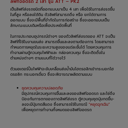
ลิฟท์จอดรถ 2 เสา รุ่น ATT – PK2
เป็นลิฟท์ส่งรถชนิดที่ออกแบบมาเป็น 4 เสา เพื่อใช้ในการส่งรถขึ้น
ในที่สูง หรือลงใต้ดิน ตัวลิฟท์สามารถดึง หรือ ยกได้ตามการ
ออกแบบ ซึ่งจะมีพื้นที่จำกัดในการก่อสร้าง ซึ่งจะออกแบบเป็น
ลักษณะแบบเดิมหรือเพื่อประหยัดพื้นที่
ในการประกอบอุปกรณ์ต่างๆ ของตัวลิฟท์ส่งรถของ ATT จะเป็น
ลิฟท์ที่ใช้ในงานขนส่ง สามารถขึ้นและลงตามต้องการ โดยสามารถ
กำหนดการหยุดในระยะความสูงของแต่ละชั้นได้ โดยควบคุมการ
ทำงานผ่านตู้ควบคุมไฟฟ้าและ กล่องควบคุม ซึ่งจะติดตั้งใน
ตำแหน่งต่างๆ ตามแบบที่ได้วางไว้
ตัวมอเตอร์ปั้มไฟฟ้าจะขับเคลื่อนส่งน้ำมันไฮดรอลิกเข้ากระบอกไฮ
ดรอลิก กระบอกเดี่ยว ซึ่งจะพิจารณาผลิตตามแบบ
ชุดควบคุมความปลอดภัย
มีอุปกรณ์ควบคุมการขึ้นและลงของลิฟท์จอดรถ และโซ่ดึง
ป้องกันการตกของถาดลิฟท์ส่งรถ ตู้ควบคุมชุดปุ่มกดขึ้น-
ลงจะมีปุ่มกดสีแดง ซึ่งสามารถใช้ในกรณี
“หยุดฉุกเฉิน”
เพื่อหยุดการทำงานทั้งหมดของลิฟท์จอดรถ